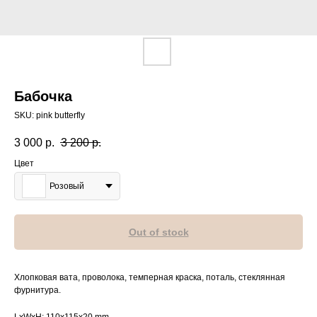
Бабочка
SKU:
pink butterfly
3 000
р.
3 200
р.
Цвет
Розовый
Out of stock
Хлопковая вата, проволока, темперная краска, поталь, стеклянная
фурнитура.